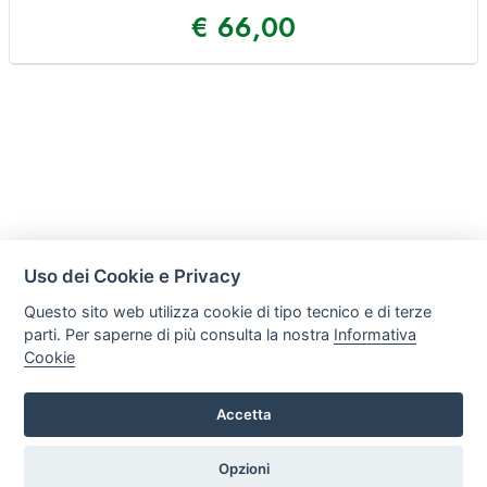
€
66,00
Uso dei Cookie e Privacy
Questo sito web utilizza cookie di tipo tecnico e di terze
parti. Per saperne di più consulta la nostra
Informativa
Cookie
Accetta
Ergomas Srl
Via delle Lame 36, 40122, Bologna
Opzioni
Tel. +39 0510827874 P.iva: 03349011209