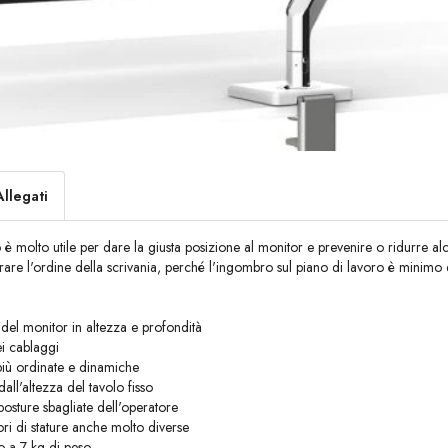
Allegati
 è molto utile per dare la giusta posizione al monitor e prevenire o ridurre alc
iorare l'ordine della scrivania, perché l'ingombro sul piano di lavoro è minimo
 del monitor in altezza e profondità
ei cablaggi
più ordinate e dinamiche
dall'altezza del tavolo fisso
posture sbagliate dell'operatore
ori di stature anche molto diverse
o a 7 kg di peso