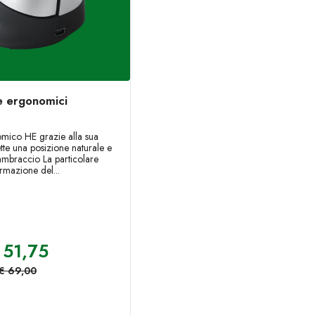
 ergonomici
mico HE grazie alla sua
tte una posizione naturale e
vambraccio La particolare
rmazione del...
51,75
€
69,00