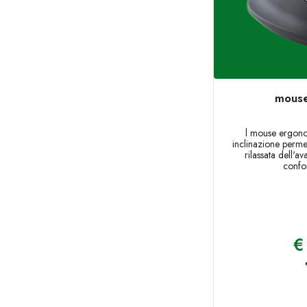
mouse
l mouse ergono
inclinazione perme
rilassata dell'a
confo
€