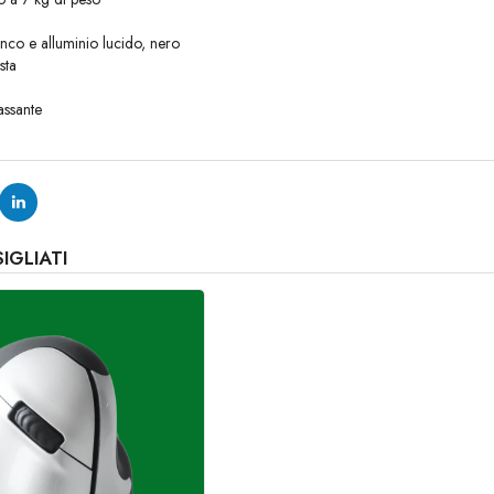
ianco e alluminio lucido, nero
sta
assante
IGLIATI