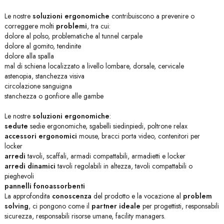
Le nostre
soluzioni ergonomiche
contribuiscono a prevenire o
correggere molti
problemi
, tra cui:
dolore al polso, problematiche al tunnel carpale
dolore al gomito, tendinite
dolore alla spalla
mal di schiena localizzato a livello lombare, dorsale, cervicale
astenopia, stanchezza visiva
circolazione sanguigna
stanchezza o gonfiore alle gambe
Le nostre
soluzioni ergonomiche
:
sedute
sedie ergonomiche, sgabelli siedinpiedi, poltrone relax
accessori ergonomici
mouse, bracci porta video, contenitori per
locker
arredi
tavoli, scaffali, armadi compattabili, armadietti e locker
arredi dinamici
tavoli regolabili in altezza, tavoli compattabili o
pieghevoli
pannelli fonoassorbenti
La approfondita
conoscenza
del prodotto e la vocazione al
problem
solving
, ci pongono come il
partner ideale
per progettisti, responsabili
sicurezza, responsabili risorse umane, facility managers.